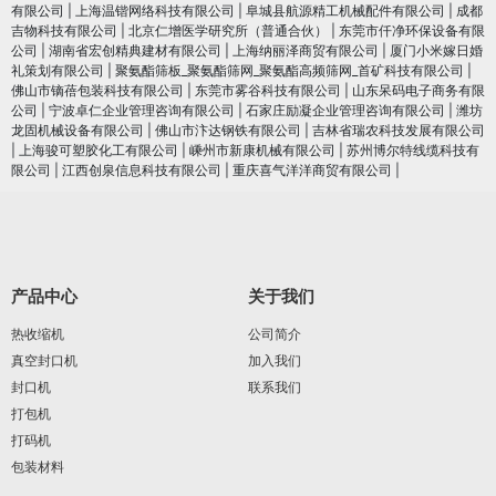
有限公司
|
上海温锴网络科技有限公司
|
阜城县航源精工机械配件有限公司
|
成都
吉物科技有限公司
|
北京仁增医学研究所（普通合伙）
|
东莞市仟净环保设备有限
公司
|
湖南省宏创精典建材有限公司
|
上海纳丽泽商贸有限公司
|
厦门小米嫁日婚
礼策划有限公司
|
聚氨酯筛板_聚氨酯筛网_聚氨酯高频筛网_首矿科技有限公司
|
佛山市镝蓓包装科技有限公司
|
东莞市雾谷科技有限公司
|
山东呆码电子商务有限
公司
|
宁波卓仁企业管理咨询有限公司
|
石家庄励凝企业管理咨询有限公司
|
潍坊
龙固机械设备有限公司
|
佛山市汴达钢铁有限公司
|
吉林省瑞农科技发展有限公司
|
上海骏可塑胶化工有限公司
|
嵊州市新康机械有限公司
|
苏州博尔特线缆科技有
限公司
|
江西创泉信息科技有限公司
|
重庆喜气洋洋商贸有限公司
|
产品中心
关于我们
热收缩机
公司简介
真空封口机
加入我们
封口机
联系我们
打包机
打码机
包装材料