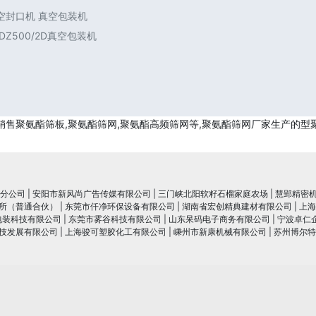
空封口机 真空包装机
Z500/2D真空包装机
销售聚氨酯筛板,聚氨酯筛网,聚氨酯高频筛网等,聚氨酯筛网厂家生产的型
分公司
|
安阳市新风尚广告传媒有限公司
|
三门峡北阳软籽石榴家庭农场
|
慧郢精密
所（普通合伙）
|
东莞市仟净环保设备有限公司
|
湖南省宏创精典建材有限公司
|
上海
包装科技有限公司
|
东莞市雾谷科技有限公司
|
山东呆码电子商务有限公司
|
宁波卓仁
技发展有限公司
|
上海骏可塑胶化工有限公司
|
嵊州市新康机械有限公司
|
苏州博尔特