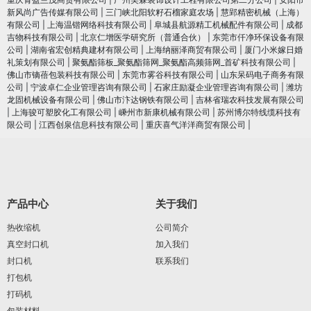
新风尚广告传媒有限公司
|
三门峡北阳软籽石榴家庭农场
|
慧郢精密机械（上海）
有限公司
|
上海温锴网络科技有限公司
|
阜城县航源精工机械配件有限公司
|
成都
吉物科技有限公司
|
北京仁增医学研究所（普通合伙）
|
东莞市仟净环保设备有限
公司
|
湖南省宏创精典建材有限公司
|
上海纳丽泽商贸有限公司
|
厦门小米嫁日婚
礼策划有限公司
|
聚氨酯筛板_聚氨酯筛网_聚氨酯高频筛网_首矿科技有限公司
|
佛山市镝蓓包装科技有限公司
|
东莞市雾谷科技有限公司
|
山东呆码电子商务有限
公司
|
宁波卓仁企业管理咨询有限公司
|
石家庄励凝企业管理咨询有限公司
|
潍坊
龙固机械设备有限公司
|
佛山市汴达钢铁有限公司
|
吉林省瑞农科技发展有限公司
|
上海骏可塑胶化工有限公司
|
嵊州市新康机械有限公司
|
苏州博尔特线缆科技有
限公司
|
江西创泉信息科技有限公司
|
重庆喜气洋洋商贸有限公司
|
产品中心
关于我们
热收缩机
公司简介
真空封口机
加入我们
封口机
联系我们
打包机
打码机
包装材料